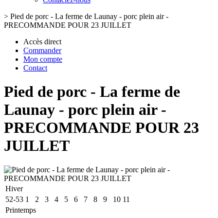
>
Pied de porc - La ferme de Launay - porc plein air -
PRECOMMANDE POUR 23 JUILLET
Accès direct
Commander
Mon compte
Contact
Pied de porc - La ferme de
Launay - porc plein air -
PRECOMMANDE POUR 23
JUILLET
Hiver
52-53
1
2
3
4
5
6
7
8
9
10
11
Printemps