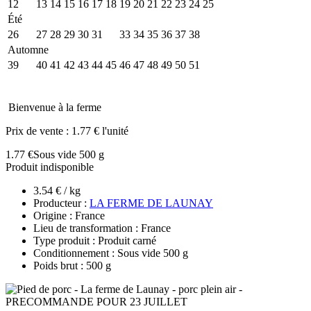
12
13
14
15
16
17
18
19
20
21
22
23
24
25
Été
26
27
28
29
30
31
32
33
34
35
36
37
38
Automne
39
40
41
42
43
44
45
46
47
48
49
50
51
Bienvenue à la ferme
Prix de vente :
1.77 € l'unité
1.77 €
Sous vide 500 g
Produit indisponible
3.54 € / kg
Producteur :
LA FERME DE LAUNAY
Origine : France
Lieu de transformation : France
Type produit : Produit carné
Conditionnement : Sous vide 500 g
Poids brut : 500 g