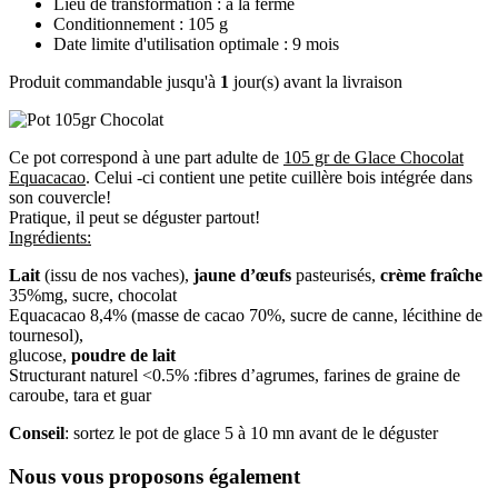
Lieu de transformation : à la ferme
Conditionnement : 105 g
Date limite d'utilisation optimale : 9 mois
Produit commandable jusqu'à
1
jour(s) avant la livraison
Ce pot correspond à une part adulte de
105 gr de Glace Chocolat
Equacacao
. Celui -ci contient une petite cuillère bois intégrée dans
son couvercle!
Pratique, il peut se déguster partout!
Ingrédients:
Lait
(issu de nos vaches),
jaune d’œufs
pasteurisés,
crème fraîche
35%mg, sucre, chocolat
Equacacao 8,4% (masse de cacao 70%, sucre de canne, lécithine de
tournesol),
glucose,
poudre de lait
Structurant naturel <0.5% :fibres d’agrumes, farines de graine de
caroube, tara et guar
Conseil
: sortez le pot de glace 5 à 10 mn avant de le déguster
Nous vous proposons également