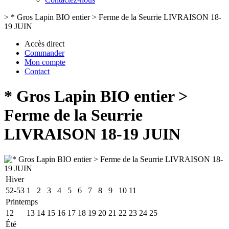
>
* Gros Lapin BIO entier > Ferme de la Seurrie LIVRAISON 18-
19 JUIN
Accès direct
Commander
Mon compte
Contact
* Gros Lapin BIO entier >
Ferme de la Seurrie
LIVRAISON 18-19 JUIN
Hiver
52-53
1
2
3
4
5
6
7
8
9
10
11
Printemps
12
13
14
15
16
17
18
19
20
21
22
23
24
25
Été