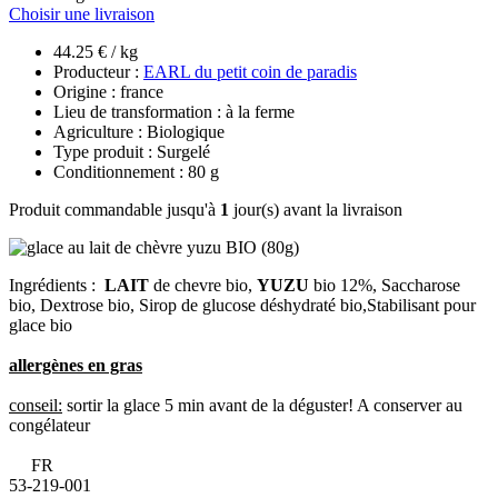
Choisir une livraison
44.25 € / kg
Producteur :
EARL du petit coin de paradis
Origine : france
Lieu de transformation : à la ferme
Agriculture : Biologique
Type produit : Surgelé
Conditionnement : 80 g
Produit commandable jusqu'à
1
jour(s) avant la livraison
Ingrédients :
LAIT
de chevre bio,
YUZU
bio 12%, Saccharose
bio, Dextrose bio, Sirop de glucose déshydraté bio,Stabilisant pour
glace bio
allergènes en gras
conseil:
sortir la glace 5 min avant de la déguster! A conserver au
congélateur
FR
53-219-001