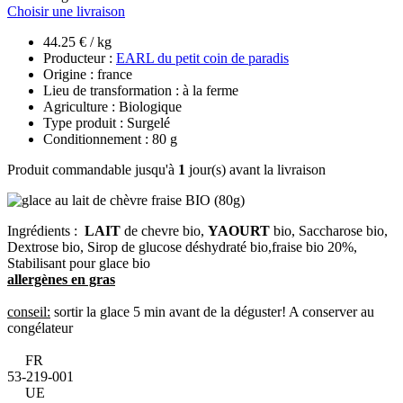
Choisir une livraison
44.25 € / kg
Producteur :
EARL du petit coin de paradis
Origine : france
Lieu de transformation : à la ferme
Agriculture : Biologique
Type produit : Surgelé
Conditionnement : 80 g
Produit commandable jusqu'à
1
jour(s) avant la livraison
Ingrédients :
LAIT
de chevre bio,
YAOURT
bio, Saccharose bio,
Dextrose bio, Sirop de glucose déshydraté bio,fraise bio 20%,
Stabilisant pour glace bio
allergènes en gras
conseil:
sortir la glace 5 min avant de la déguster! A conserver au
congélateur
FR
53-219-001
UE