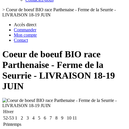
>
Coeur de boeuf BIO race Parthenaise - Ferme de la Seurrie -
LIVRAISON 18-19 JUIN
Accès direct
Commander
Mon compte
Contact
Coeur de boeuf BIO race
Parthenaise - Ferme de la
Seurrie - LIVRAISON 18-19
JUIN
Hiver
52-53
1
2
3
4
5
6
7
8
9
10
11
Printemps