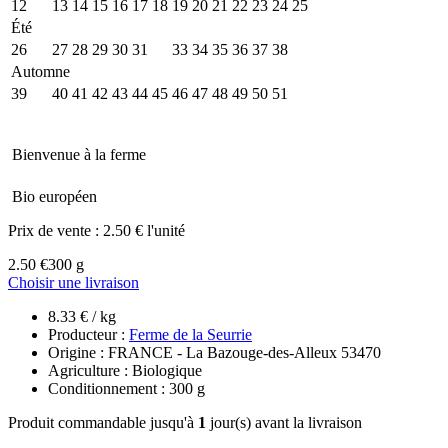
12
13
14
15
16
17
18
19
20
21
22
23
24
25
Été
26
27
28
29
30
31
32
33
34
35
36
37
38
Automne
39
40
41
42
43
44
45
46
47
48
49
50
51
Bienvenue à la ferme
Bio européen
Prix de vente :
2.50 € l'unité
2.50 €
300 g
Choisir une livraison
8.33 € / kg
Producteur :
Ferme de la Seurrie
Origine : FRANCE - La Bazouge-des-Alleux 53470
Agriculture : Biologique
Conditionnement : 300 g
Produit commandable jusqu'à
1
jour(s) avant la livraison