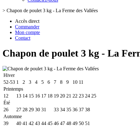
>
Chapon de poulet 3 kg - La Ferme des Vallées
Accès direct
Commander
Mon compte
Contact
Chapon de poulet 3 kg - La Ferm
Hiver
52-53
1
2
3
4
5
6
7
8
9
10
11
Printemps
12
13
14
15
16
17
18
19
20
21
22
23
24
25
Été
26
27
28
29
30
31
32
33
34
35
36
37
38
Automne
39
40
41
42
43
44
45
46
47
48
49
50
51